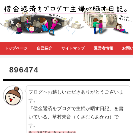
トップページ
自己紹介
サイトマップ
運営者情報
お問
896474
ブログへお越しいただきありがとうございま
す。
「借金返済をブログで主婦が晒す日記」を書
いている、草村朱音（くさむらあかね）で
す。