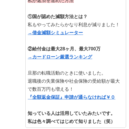
私が返済を進めた方法
①国が認めた減額方法とは？
私もやってみたらかなり利息が減りました！
→借金減額シミュレーター
②給付金は最大28ヶ月、最大700万
→カードローン厳選ランキング
旦那の転職活動のときに使いました。
退職後の失業保険や社会保険の受給額が最大
で数百万円も増える！
『全額返金保証』申請が通らなければ￥０
知っている人は活用していたみたいです。
私は色々調べてはじめて知りました（笑）