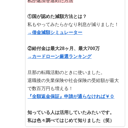
私が返済を進めた方法
①国が認めた減額方法とは？
私もやってみたらかなり利息が減りました！
→借金減額シミュレーター
②給付金は最大28ヶ月、最大700万
→カードローン厳選ランキング
旦那の転職活動のときに使いました。
退職後の失業保険や社会保険の受給額が最大
で数百万円も増える！
『全額返金保証』申請が通らなければ￥０
知っている人は活用していたみたいです。
私は色々調べてはじめて知りました（笑）