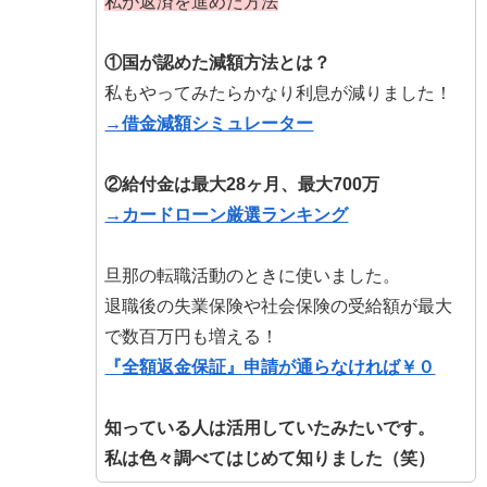
私が返済を進めた方法
①国が認めた減額方法とは？
私もやってみたらかなり利息が減りました！
→借金減額シミュレーター
②給付金は最大28ヶ月、最大700万
→カードローン厳選ランキング
旦那の転職活動のときに使いました。
退職後の失業保険や社会保険の受給額が最大
で数百万円も増える！
『全額返金保証』申請が通らなければ￥０
知っている人は活用していたみたいです。
私は色々調べてはじめて知りました（笑）