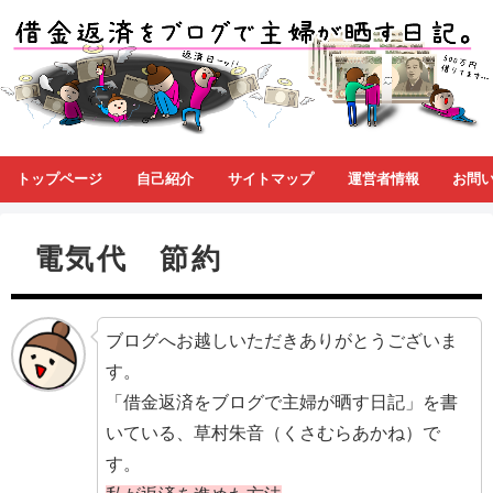
トップページ
自己紹介
サイトマップ
運営者情報
お問
電気代 節約
ブログへお越しいただきありがとうございま
す。
「借金返済をブログで主婦が晒す日記」を書
いている、草村朱音（くさむらあかね）で
す。