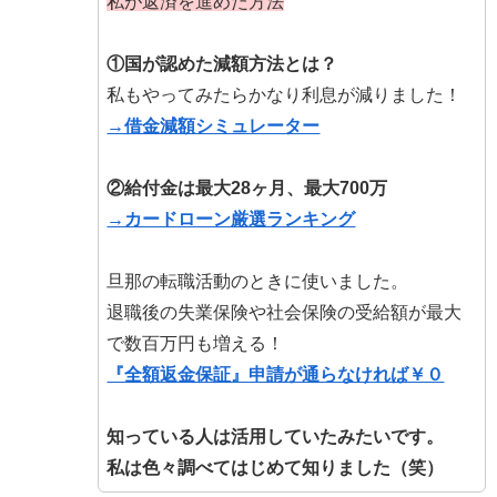
私が返済を進めた方法
①国が認めた減額方法とは？
私もやってみたらかなり利息が減りました！
→借金減額シミュレーター
②給付金は最大28ヶ月、最大700万
→カードローン厳選ランキング
旦那の転職活動のときに使いました。
退職後の失業保険や社会保険の受給額が最大
で数百万円も増える！
『全額返金保証』申請が通らなければ￥０
知っている人は活用していたみたいです。
私は色々調べてはじめて知りました（笑）