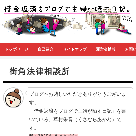
トップページ
自己紹介
サイトマップ
運営者情報
お問
街角法律相談所
ブログへお越しいただきありがとうございま
す。
「借金返済をブログで主婦が晒す日記」を書
いている、草村朱音（くさむらあかね）で
す。