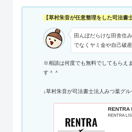
【草村朱音が任意整理をした司法書
田んぼだらけな田舎住み
でなくヤミ金や自己破
※相談は何度でも無料でしてもらえ
す＾＾
↓草村朱音が司法書士法人みつ葉グ
RENTRA
RENTRA L