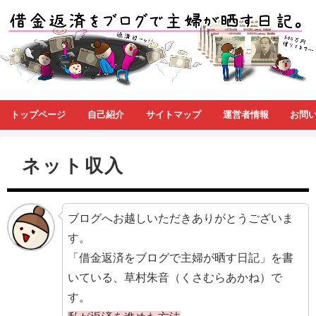
トップページ
自己紹介
サイトマップ
運営者情報
お問
ネット収入
ブログへお越しいただきありがとうございま
す。
「借金返済をブログで主婦が晒す日記」を書
いている、草村朱音（くさむらあかね）で
す。