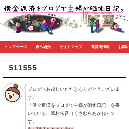
トップページ
自己紹介
サイトマップ
運営者情報
お問
511555
ブログへお越しいただきありがとうございま
す。
「借金返済をブログで主婦が晒す日記」を書
いている、草村朱音（くさむらあかね）で
す。