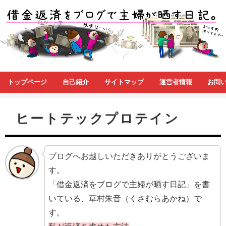
トップページ
自己紹介
サイトマップ
運営者情報
お問
ヒートテックプロテイン
ブログへお越しいただきありがとうございま
す。
「借金返済をブログで主婦が晒す日記」を書
いている、草村朱音（くさむらあかね）で
す。