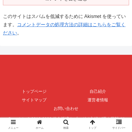
このサイトはスパムを低減するために Akismet を使ってい
ます。
コメントデータの処理方法の詳細はこちらをご覧く
ださい
。
トップページ
自己紹介
サイトマップ
運営者情報
お問い合わせ
Copyright © 2016-2026 借金返済をブログで主婦が晒す日記 All
Rights Reserved.
メニュー
ホーム
検索
トップ
サイドバー