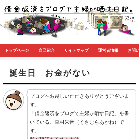
トップページ
自己紹介
サイトマップ
運営者情報
お問
誕生日 お金がない
ブログへお越しいただきありがとうございま
す。
「借金返済をブログで主婦が晒す日記」を書
いている、草村朱音（くさむらあかね）で
す。