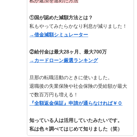
私が返済を進めた方法
①国が認めた減額方法とは？
私もやってみたらかなり利息が減りました！
→借金減額シミュレーター
②給付金は最大28ヶ月、最大700万
→カードローン厳選ランキング
旦那の転職活動のときに使いました。
退職後の失業保険や社会保険の受給額が最大
で数百万円も増える！
『全額返金保証』申請が通らなければ￥０
知っている人は活用していたみたいです。
私は色々調べてはじめて知りました（笑）