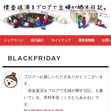
トップページ
自己紹介
サイトマップ
運営者情報
お問
BLACKFRIDAY
ブログへお越しいただきありがとうございま
す。
「借金返済をブログで主婦が晒す日記」を書
いている、草村朱音（くさむらあかね）で
す。