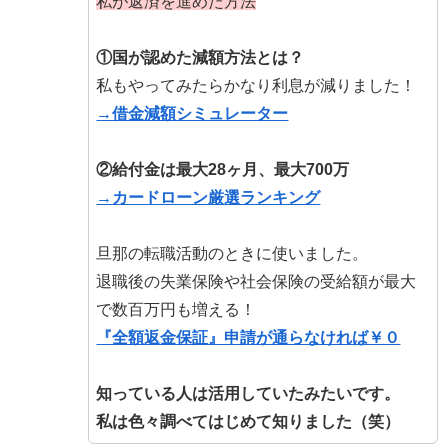
私が返済を進めた方法
①国が認めた減額方法とは？
私もやってみたらかなり利息が減りました！
→借金減額シミュレーター
②給付金は最大28ヶ月、最大700万
→カードローン厳選ランキング
旦那の転職活動のときに使いました。
退職後の失業保険や社会保険の受給額が最大
で数百万円も増える！
『全額返金保証』申請が通らなければ￥０
知っている人は活用していたみたいです。
私は色々調べてはじめて知りました（笑）