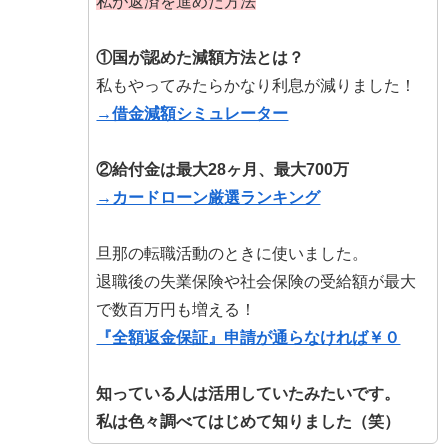
私が返済を進めた方法
①国が認めた減額方法とは？
私もやってみたらかなり利息が減りました！
→借金減額シミュレーター
②給付金は最大28ヶ月、最大700万
→カードローン厳選ランキング
旦那の転職活動のときに使いました。
退職後の失業保険や社会保険の受給額が最大
で数百万円も増える！
『全額返金保証』申請が通らなければ￥０
知っている人は活用していたみたいです。
私は色々調べてはじめて知りました（笑）