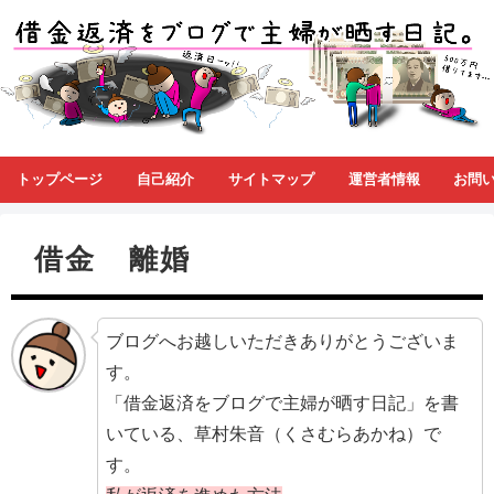
トップページ
自己紹介
サイトマップ
運営者情報
お問
借金 離婚
ブログへお越しいただきありがとうございま
す。
「借金返済をブログで主婦が晒す日記」を書
いている、草村朱音（くさむらあかね）で
す。