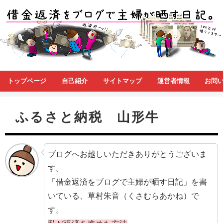
トップページ
自己紹介
サイトマップ
運営者情報
お問
ふるさと納税 山形牛
ブログへお越しいただきありがとうございま
す。
「借金返済をブログで主婦が晒す日記」を書
いている、草村朱音（くさむらあかね）で
す。