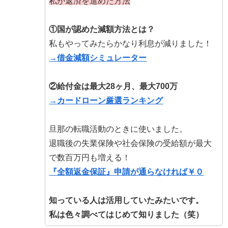
私が返済を進めた方法
①国が認めた減額方法とは？
私もやってみたらかなり利息が減りました！
→借金減額シミュレーター
②給付金は最大28ヶ月、最大700万
→カードローン厳選ランキング
旦那の転職活動のときに使いました。
退職後の失業保険や社会保険の受給額が最大
で数百万円も増える！
『全額返金保証』申請が通らなければ￥０
知っている人は活用していたみたいです。
私は色々調べてはじめて知りました（笑）