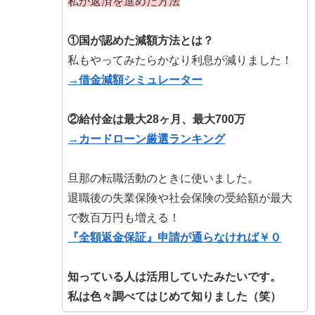
私が返済を進めた方法
①国が認めた減額方法とは？
私もやってみたらかなり利息が減りました！
→借金減額シミュレーター
②給付金は最大28ヶ月、最大700万
→カードローン厳選ランキング
旦那の転職活動のときに使いました。
退職後の失業保険や社会保険の受給額が最大
で数百万円も増える！
『全額返金保証』申請が通らなければ￥０
知っている人は活用していたみたいです。
私は色々調べてはじめて知りました（笑）