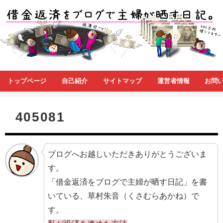
トップページ
自己紹介
サイトマップ
運営者情報
お問
405081
ブログへお越しいただきありがとうございま
す。
「借金返済をブログで主婦が晒す日記」を書
いている、草村朱音（くさむらあかね）で
す。