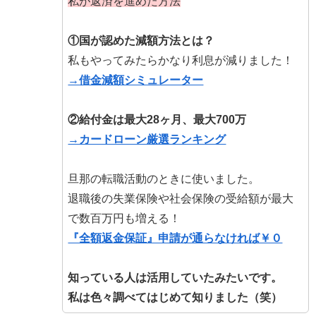
私が返済を進めた方法
①国が認めた減額方法とは？
私もやってみたらかなり利息が減りました！
→借金減額シミュレーター
②給付金は最大28ヶ月、最大700万
→カードローン厳選ランキング
旦那の転職活動のときに使いました。
退職後の失業保険や社会保険の受給額が最大
で数百万円も増える！
『全額返金保証』申請が通らなければ￥０
知っている人は活用していたみたいです。
私は色々調べてはじめて知りました（笑）