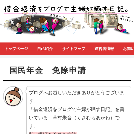
トップページ
自己紹介
サイトマップ
運営者情報
お問
国民年金 免除申請
ブログへお越しいただきありがとうございま
す。
「借金返済をブログで主婦が晒す日記」を書
いている、草村朱音（くさむらあかね）で
す。