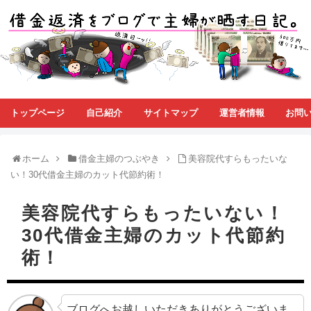
トップページ
自己紹介
サイトマップ
運営者情報
お問
ホーム
借金主婦のつぶやき
美容院代すらもったいな
い！30代借金主婦のカット代節約術！
美容院代すらもったいない！
30代借金主婦のカット代節約
術！
ブログへお越しいただきありがとうございま