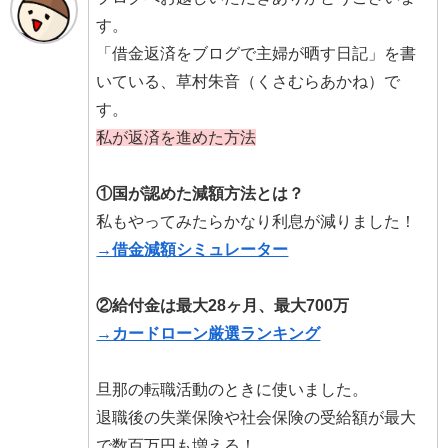
す。
「借金返済をブログで主婦が晒す日記」を書
いている、草村朱音（くさむらあかね）で
す。
私が返済を進めた方法
①国が認めた減額方法とは？
私もやってみたらかなり利息が減りました！
→借金減額シミュレーター
②給付金は最大28ヶ月、最大700万
→カードローン厳選ランキング
旦那の転職活動のときに使いました。
退職後の失業保険や社会保険の受給額が最大
で数百万円も増える！