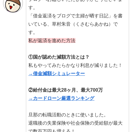
す。
「借金返済をブログで主婦が晒す日記」を書
いている、草村朱音（くさむらあかね）で
す。
私が返済を進めた方法
①国が認めた減額方法とは？
私もやってみたらかなり利息が減りました！
→借金減額シミュレーター
②給付金は最大28ヶ月、最大700万
→カードローン厳選ランキング
旦那の転職活動のときに使いました。
退職後の失業保険や社会保険の受給額が最大
で数百万円も増える！