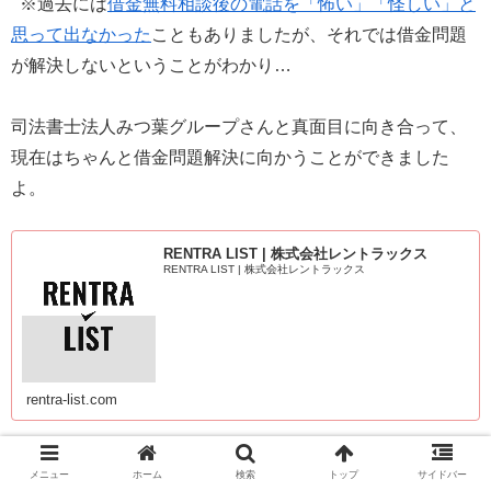
※過去には
借金無料相談後の電話を「怖い」「怪しい」と
思って出なかった
こともありましたが、それでは借金問題
が解決しないということがわかり…
司法書士法人みつ葉グループさんと真面目に向き合って、
現在はちゃんと借金問題解決に向かうことができました
よ。
RENTRA LIST | 株式会社レントラックス
RENTRA LIST | 株式会社レントラックス
rentra-list.com
いつもありがとうございます！
メニュー
ホーム
検索
トップ
サイドバー