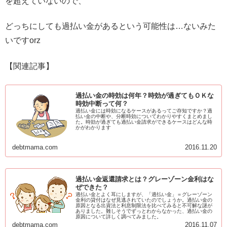
を超えていないので、
どっちにしても過払い金があるという可能性は…ないみた
いですorz
【関連記事】
過払い金の時効は何年？時効が過ぎてもＯＫな
時効中断って何？
過払い金には時効になるケースがあるってご存知ですか？過
払い金の中断や、分断時効についてわかりやすくまとめまし
た。時効が過ぎても過払い金請求ができるケースはどんな時
かがわかります
debtmama.com
2016.11.20
過払い金返還請求とは？グレーゾーン金利はな
ぜできた？
過払い金とよく耳にしますが、「過払い金」＝グレーゾーン
金利の貸付はなぜ見逃されていたのでしょうか。過払い金の
原因となる出資法と利息制限法を比べてみると不可解な謎が
ありました。難しそうでずっとわからなかった、過払い金の
原因について詳しく調べてみました。
debtmama.com
2016.11.07