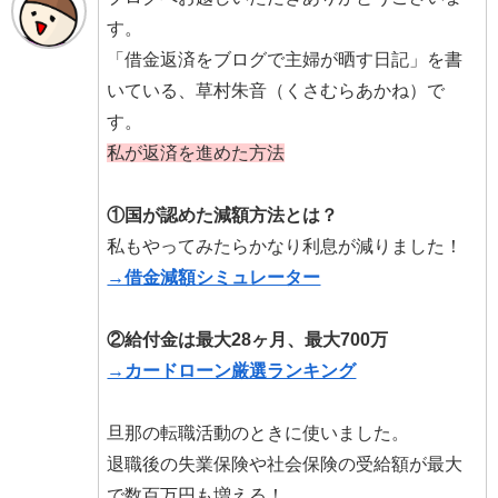
す。
「借金返済をブログで主婦が晒す日記」を書
いている、草村朱音（くさむらあかね）で
す。
私が返済を進めた方法
①国が認めた減額方法とは？
私もやってみたらかなり利息が減りました！
→借金減額シミュレーター
②給付金は最大28ヶ月、最大700万
→カードローン厳選ランキング
旦那の転職活動のときに使いました。
退職後の失業保険や社会保険の受給額が最大
で数百万円も増える！