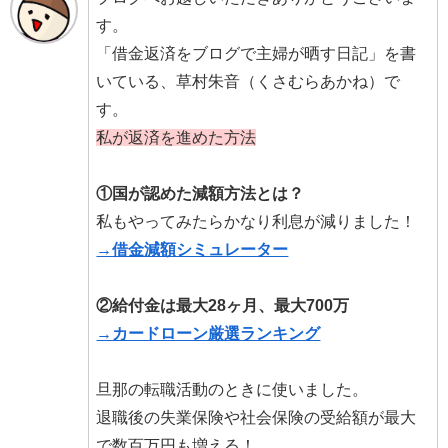
す。
「借金返済をブログで主婦が晒す日記」を書
いている、草村朱音（くさむらあかね）で
す。
私が返済を進めた方法
①国が認めた減額方法とは？
私もやってみたらかなり利息が減りました！
→借金減額シミュレーター
②給付金は最大28ヶ月、最大700万
→カードローン厳選ランキング
旦那の転職活動のときに使いました。
退職後の失業保険や社会保険の受給額が最大
で数百万円も増える！