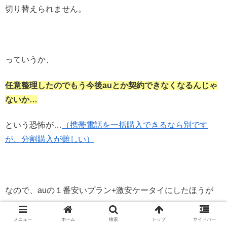
切り替えられません。
っていうか、
任意整理したのでもう今後auとか契約できなくなるんじゃ
ないか…
という恐怖が…
（携帯電話を一括購入できるなら別です
が、分割購入が難しい）
なので、auの１番安いプラン+激安ケータイにしたほうが
安く済むのかな～…とか思ったり…どうなんでしょう＾
メニュー
ホーム
検索
トップ
サイドバー