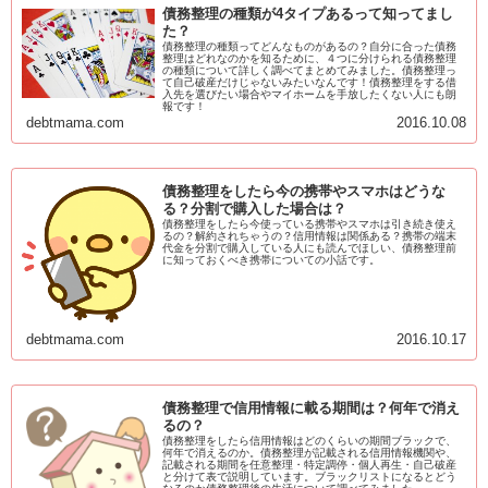
債務整理の種類が4タイプあるって知ってまし
た？
債務整理の種類ってどんなものがあるの？自分に合った債務
整理はどれなのかを知るために、４つに分けられる債務整理
の種類について詳しく調べてまとめてみました。債務整理っ
て自己破産だけじゃないみたいなんです！債務整理をする借
入先を選びたい場合やマイホームを手放したくない人にも朗
報です！
debtmama.com
2016.10.08
債務整理をしたら今の携帯やスマホはどうな
る？分割で購入した場合は？
債務整理をしたら今使っている携帯やスマホは引き続き使え
るの？解約されちゃうの？信用情報は関係ある？携帯の端末
代金を分割で購入している人にも読んでほしい、債務整理前
に知っておくべき携帯についての小話です。
debtmama.com
2016.10.17
債務整理で信用情報に載る期間は？何年で消え
るの？
債務整理をしたら信用情報はどのくらいの期間ブラックで、
何年で消えるのか。債務整理が記載される信用情報機関や、
記載される期間を任意整理・特定調停・個人再生・自己破産
と分けて表で説明しています。ブラックリストになるとどう