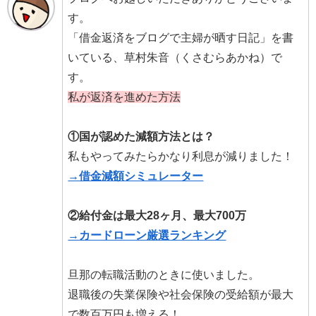
す。
「借金返済をブログで主婦が晒す日記」を書
いている、草村朱音（くさむらあかね）で
す。
私が返済を進めた方法
①国が認めた減額方法とは？
私もやってみたらかなり利息が減りました！
→借金減額シミュレーター
②給付金は最大28ヶ月、最大700万
→カードローン厳選ランキング
旦那の転職活動のときに使いました。
退職後の失業保険や社会保険の受給額が最大
で数百万円も増える！