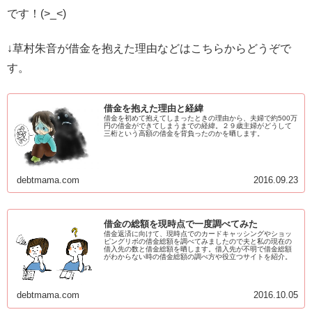
です！(>_<)
↓草村朱音が借金を抱えた理由などはこちらからどうぞで
す。
借金を抱えた理由と経緯
借金を初めて抱えてしまったときの理由から、夫婦で約500万
円の借金ができてしまうまでの経緯。２９歳主婦がどうして
三桁という高額の借金を背負ったのかを晒します。
debtmama.com
2016.09.23
借金の総額を現時点で一度調べてみた
借金返済に向けて、現時点でのカードキャッシングやショッ
ピングリボの借金総額を調べてみましたので夫と私の現在の
借入先の数と借金総額を晒します。借入先が不明で借金総額
がわからない時の借金総額の調べ方や役立つサイトを紹介。
debtmama.com
2016.10.05